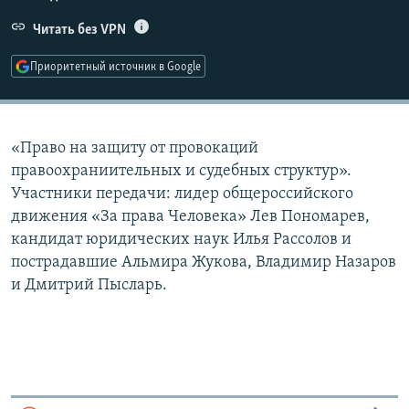
РАСПИСАНИЕ ВЕЩАНИЯ
Читать без VPN
ПОДПИШИТЕСЬ НА РАССЫЛКУ
Приоритетный источник в Google
СОЦИАЛЬНЫЕ СЕТИ
«Право на защиту от провокаций
правоохраниительных и судебных структур».
Участники передачи: лидер общероссийского
движения «За права Человека» Лев Пономарев,
Все сайты РСЕ/РС
кандидат юридических наук Илья Рассолов и
пострадавшие Альмира Жукова, Владимир Назаров
и Дмитрий Пысларь.