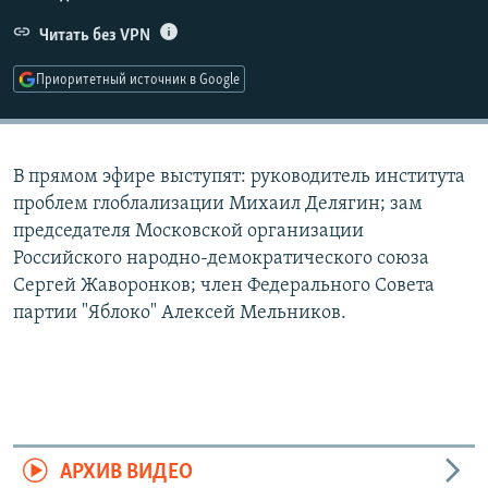
РАСПИСАНИЕ ВЕЩАНИЯ
Читать без VPN
ПОДПИШИТЕСЬ НА РАССЫЛКУ
Приоритетный источник в Google
СОЦИАЛЬНЫЕ СЕТИ
В прямом эфире выступят: руководитель института
проблем глоблализации Михаил Делягин; зам
председателя Московской организации
Российского народно-демократического союза
Все сайты РСЕ/РС
Сергей Жаворонков; член Федерального Совета
партии "Яблоко" Алексей Мельников.
АРХИВ ВИДЕО