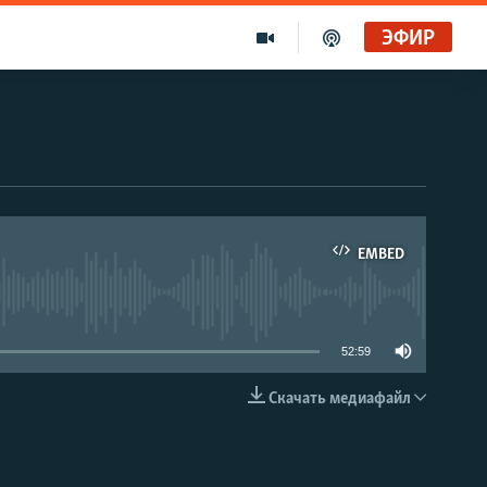
ЭФИР
EMBED
able
52:59
Скачать медиафайл
EMBED