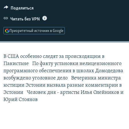
РАСПИСАНИЕ ВЕЩАНИЯ
Поделиться
ПОДПИШИТЕСЬ НА РАССЫЛКУ
Читать без VPN
СОЦИАЛЬНЫЕ СЕТИ
Приоритетный источник в Google
В США особенно следят за происходящим в
Пакистане По факту установки нелицензионного
Все сайты РСЕ/РС
программного обеспечпения в школах Домодедова
возбуждено уголовное дело Вечеринка министра
юстиции Эстонии вызвала разные комментарии в
Эстонии Человек дня - артисты Илья Олейников и
Юрий Стоянов