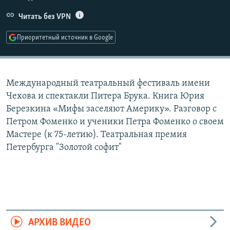
РАСПИСАНИЕ ВЕЩАНИЯ
Читать без VPN
ПОДПИШИТЕСЬ НА РАССЫЛКУ
Приоритетный источник в Google
СОЦИАЛЬНЫЕ СЕТИ
Международный театральный фестиваль имени
Чехова и спектакли Питера Брука. Книга Юрия
Березкина «Мифы заселяют Америку». Разговор с
Петром Фоменко и ученики Петра Фоменко о своем
Все сайты РСЕ/РС
Мастере (к 75-летию). Театральная премия
Петербурга "Золотой софит"
АРХИВ ВИДЕО