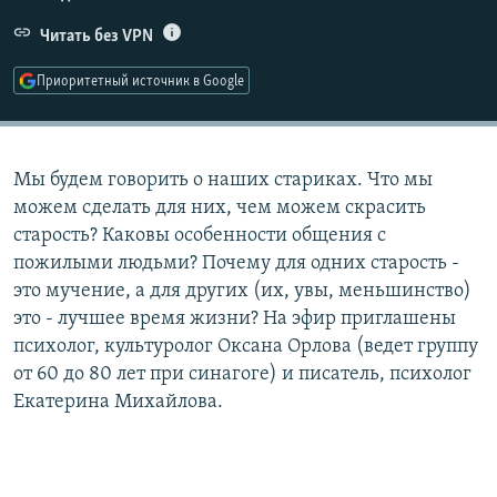
РАСПИСАНИЕ ВЕЩАНИЯ
Читать без VPN
ПОДПИШИТЕСЬ НА РАССЫЛКУ
Приоритетный источник в Google
СОЦИАЛЬНЫЕ СЕТИ
Мы будем говорить о наших стариках. Что мы
можем сделать для них, чем можем скрасить
старость? Каковы особенности общения с
пожилыми людьми? Почему для одних старость -
Все сайты РСЕ/РС
это мучение, а для других (их, увы, меньшинство)
это - лучшее время жизни? На эфир приглашены
психолог, культуролог Оксана Орлова (ведет группу
от 60 до 80 лет при синагоге) и писатель, психолог
Екатерина Михайлова.