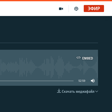
ЭФИР
EMBED
able
52:59
Скачать медиафайл
EMBED