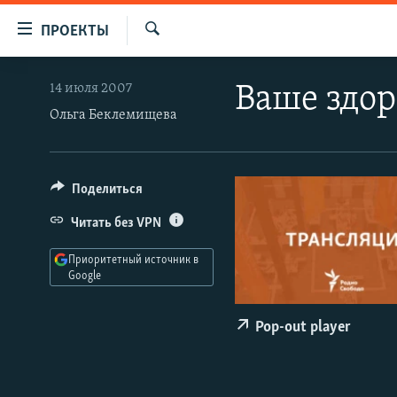
Ссылки
ПРОЕКТЫ
для
Искать
упрощенного
ПРОГРАММЫ
14 июля 2007
Ваше здор
доступа
ПОДКАСТЫ
Ольга Беклемищева
Вернуться
АВТОРСКИЕ ПРОЕКТЫ
к
основному
ЦИТАТЫ СВОБОДЫ
Поделиться
содержанию
МНЕНИЯ
Вернутся
Читать без VPN
КУЛЬТУРА
к
Приоритетный источник в
главной
IDEL.РЕАЛИИ
Google
навигации
КАВКАЗ.РЕАЛИИ
Вернутся
Pop-out player
к
СЕВЕР.РЕАЛИИ
поиску
СИБИРЬ.РЕАЛИИ