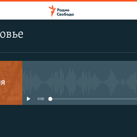
овье
No media source currently avail
0:00