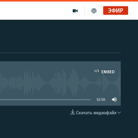
ЭФИР
EMBED
able
52:59
Скачать медиафайл
EMBED