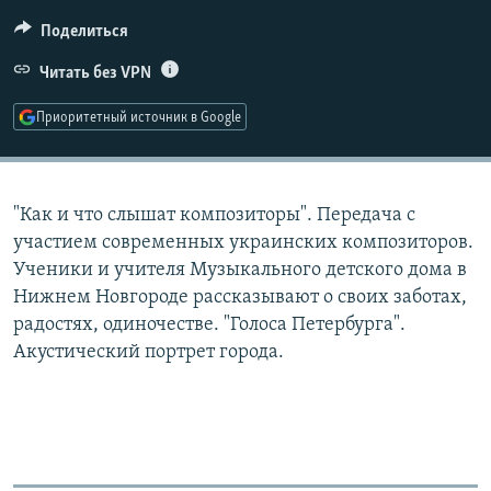
РАСПИСАНИЕ ВЕЩАНИЯ
Поделиться
ПОДПИШИТЕСЬ НА РАССЫЛКУ
Читать без VPN
СОЦИАЛЬНЫЕ СЕТИ
Приоритетный источник в Google
"Как и что слышат композиторы". Передача с
участием современных украинских композиторов.
Все сайты РСЕ/РС
Ученики и учителя Музыкального детского дома в
Нижнем Новгороде рассказывают о своих заботах,
радостях, одиночестве. "Голоса Петербурга".
Акустический портрет города.