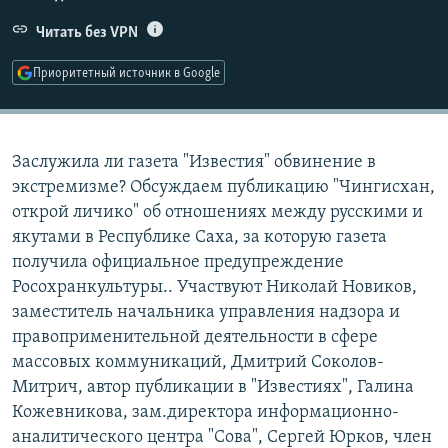
РАСПИСАНИЕ ВЕЩАНИЯ
Читать без VPN
ПОДПИШИТЕСЬ НА РАССЫЛКУ
Приоритетный источник в Google
СОЦИАЛЬНЫЕ СЕТИ
Заслужила ли газета "Известия" обвинение в
экстремизме? Обсуждаем публикацию "Чингисхан,
открой личико" об отношениях между русскими и
якутами в Республике Саха, за которую газета
Все сайты РСЕ/РС
получила официальное предупреждение
Росохранкультуры.. Участвуют Николай Новиков,
заместитель начальника управления надзора и
правоприменительной деятельности в сфере
массовых коммуникаций, Дмитрий Соколов-
Митрич, автор публикации в "Известиях", Галина
Кожевникова, зам.директора информационно-
аналитического центра "Сова", Сергей Юрков, член