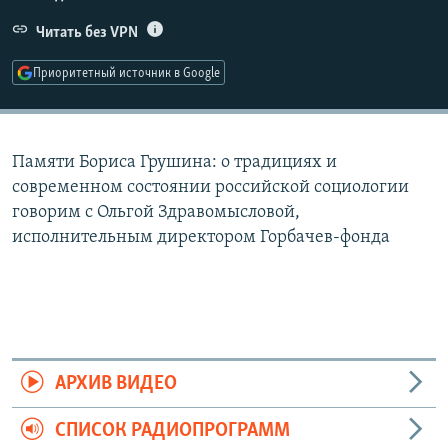
РАСПИСАНИЕ ВЕЩАНИЯ
Читать без VPN
ПОДПИШИТЕСЬ НА РАССЫЛКУ
Приоритетный источник в Google
СОЦИАЛЬНЫЕ СЕТИ
Памяти Бориса Грушина: о традициях и
современном состоянии российской социологии
говорим с Ольгой Здравомысловой,
исполнительным директором Горбачев-фонда
Все сайты РСЕ/РС
АРХИВ ВИДЕО
СПИСОК РАДИОПРОГРАММ