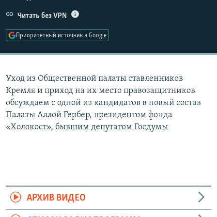
РАСПИСАНИЕ ВЕЩАНИЯ
Читать без VPN
ПОДПИШИТЕСЬ НА РАССЫЛКУ
Приоритетный источник в Google
СОЦИАЛЬНЫЕ СЕТИ
Уход из Общественной палаты ставленников
Кремля и приход на их место правозащитников
обсуждаем с одной из кандидатов в новый состав
Палаты Аллой Гербер, президентом фонда
Все сайты РСЕ/РС
«Холокост», бывшим депутатом Госдумы
АРХИВ ВИДЕО