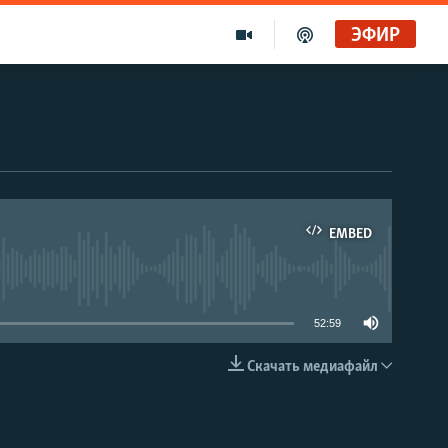
ЭФИР
EMBED
able
52:59
Скачать медиафайл
EMBED