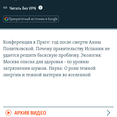
РАСПИСАНИЕ ВЕЩАНИЯ
Читать без VPN
ПОДПИШИТЕСЬ НА РАССЫЛКУ
Приоритетный источник в Google
СОЦИАЛЬНЫЕ СЕТИ
Конференция в Праге: год после смерти Анны
Политковской. Почему правительству Испании не
удается решить баскскую проблему. Экология:
Москва опасна для здоровья - по уровню
Все сайты РСЕ/РС
загрязнения шумом. Наука: О роли темной
энергии и темной материи во вселенной
АРХИВ ВИДЕО