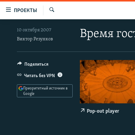
Ссылки
ПРОЕКТЫ
для
Искать
упрощенного
ПРОГРАММЫ
10 октября 2007
Время гос
доступа
ПОДКАСТЫ
Виктор Резунков
Вернуться
АВТОРСКИЕ ПРОЕКТЫ
к
основному
ЦИТАТЫ СВОБОДЫ
Поделиться
содержанию
МНЕНИЯ
Вернутся
Читать без VPN
КУЛЬТУРА
к
Приоритетный источник в
главной
IDEL.РЕАЛИИ
Google
навигации
КАВКАЗ.РЕАЛИИ
Вернутся
Pop-out player
к
СЕВЕР.РЕАЛИИ
поиску
СИБИРЬ.РЕАЛИИ