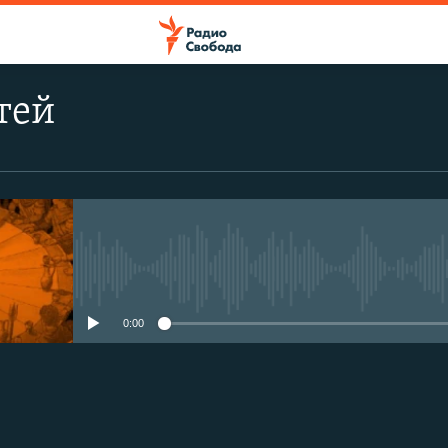
тей
No media source currently avail
0:00