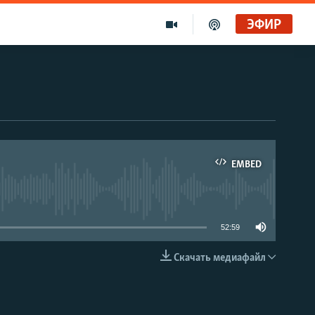
ЭФИР
EMBED
able
52:59
Скачать медиафайл
EMBED