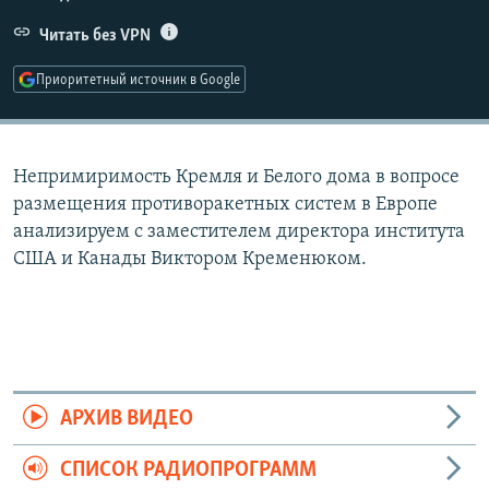
РАСПИСАНИЕ ВЕЩАНИЯ
Читать без VPN
ПОДПИШИТЕСЬ НА РАССЫЛКУ
Приоритетный источник в Google
СОЦИАЛЬНЫЕ СЕТИ
Непримиримость Кремля и Белого дома в вопросе
размещения противоракетных систем в Европе
анализируем с заместителем директора института
США и Канады Виктором Кременюком.
Все сайты РСЕ/РС
АРХИВ ВИДЕО
СПИСОК РАДИОПРОГРАММ