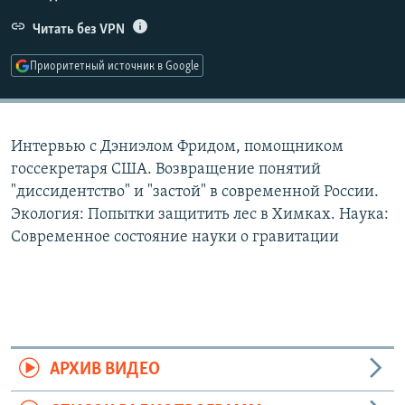
РАСПИСАНИЕ ВЕЩАНИЯ
Читать без VPN
ПОДПИШИТЕСЬ НА РАССЫЛКУ
Приоритетный источник в Google
СОЦИАЛЬНЫЕ СЕТИ
Интервью с Дэниэлом Фридом, помощником
госсекретаря США. Возвращение понятий
"диссидентство" и "застой" в современной России.
Экология: Попытки защитить лес в Химках. Наука:
Все сайты РСЕ/РС
Современное состояние науки о гравитации
АРХИВ ВИДЕО