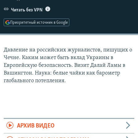
РАСПИСАНИЕ ВЕЩАНИЯ
Читать без VPN
ПОДПИШИТЕСЬ НА РАССЫЛКУ
Приоритетный источник в Google
СОЦИАЛЬНЫЕ СЕТИ
Давление на российских журналистов, пишущих о
Чечне. Каким может быть вклад Украины в
Европейскую безопасность. Визит Далай Ламы в
Вашингтон. Наука: белые чайки как барометр
Все сайты РСЕ/РС
глобального потепления.
АРХИВ ВИДЕО