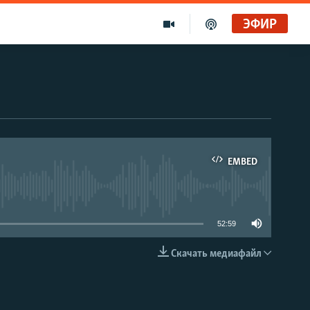
ЭФИР
EMBED
able
52:59
Скачать медиафайл
EMBED