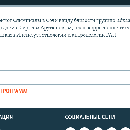
ойкот Олимпиады в Сочи ввиду близости грузино-абха
уждаем с Сергеем Арутюновым, член-корреспондентом
Кавказа Института этнологии и антропологии РАН
ОПРОГРАММ
АЦИЯ
СОЦИАЛЬНЫЕ СЕТИ