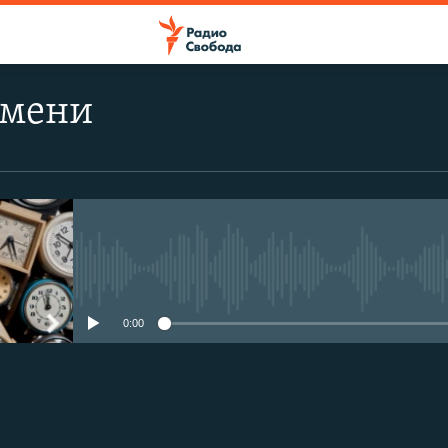
емени
No media source currently avail
0:00