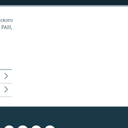
зского
 РАН,