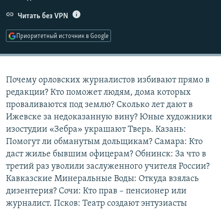
РАСПИСАНИЕ ВЕЩАНИЯ
Читать без VPN
ПОДПИШИТЕСЬ НА РАССЫЛКУ
Приоритетный источник в Google
СОЦИАЛЬНЫЕ СЕТИ
Почему орловских журналистов избивают прямо в
редакции? Кто поможет людям, дома которых
проваливаются под землю? Сколько лет дают в
Ижевске за недоказанную вину? Юные художники
Все сайты РСЕ/РС
изостудии «Зебра» украшают Тверь. Казань:
Помогут ли обманутым дольщикам? Самара: Кто
даст жилье бывшим офицерам? Обнинск: За что в
третий раз уволили заслуженного учителя России?
Кавказские Минеральные Воды: Откуда взялась
дизентерия? Сочи: Кто прав – пенсионер или
журналист. Псков: Театр создают энтузиасты