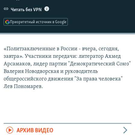
РАСПИСАНИЕ ВЕЩАНИЯ
Читать без VPN
ПОДПИШИТЕСЬ НА РАССЫЛКУ
Приоритетный источник в Google
СОЦИАЛЬНЫЕ СЕТИ
«Политзаключенные в России - вчера, сегодня,
завтра». Участники передачи: литератор Ахмед
Арсамаков, лидер партии "Демократический Союз"
Валерия Новодворская и руководитель
Все сайты РСЕ/РС
общероссийского движения "За права человека"
Лев Пономарев.
АРХИВ ВИДЕО