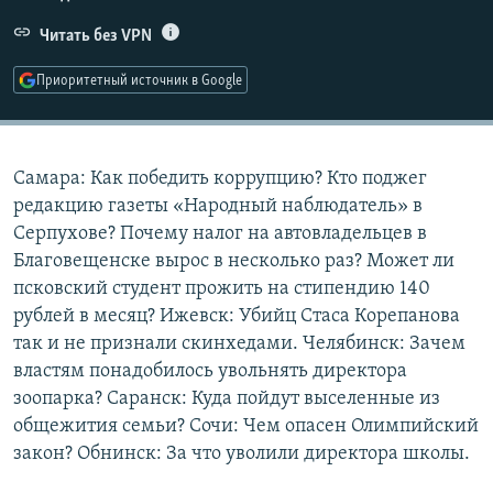
РАСПИСАНИЕ ВЕЩАНИЯ
Читать без VPN
ПОДПИШИТЕСЬ НА РАССЫЛКУ
Приоритетный источник в Google
СОЦИАЛЬНЫЕ СЕТИ
Самара: Как победить коррупцию? Кто поджег
редакцию газеты «Народный наблюдатель» в
Серпухове? Почему налог на автовладельцев в
Благовещенске вырос в несколько раз? Может ли
Все сайты РСЕ/РС
псковский студент прожить на стипендию 140
рублей в месяц? Ижевск: Убийц Стаса Корепанова
так и не признали скинхедами. Челябинск: Зачем
властям понадобилось увольнять директора
зоопарка? Саранск: Куда пойдут выселенные из
общежития семьи? Сочи: Чем опасен Олимпийский
закон? Обнинск: За что уволили директора школы.