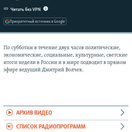
РАСПИСАНИЕ ВЕЩАНИЯ
Читать без VPN
ПОДПИШИТЕСЬ НА РАССЫЛКУ
Приоритетный источник в Google
СОЦИАЛЬНЫЕ СЕТИ
По субботам в течение двух часов политические,
экономические, социальные, культурные, светские
итоги недели в России и в мире подводит в прямом
эфире ведущий Дмитрий Волчек.
Все сайты РСЕ/РС
АРХИВ ВИДЕО
СПИСОК РАДИОПРОГРАММ