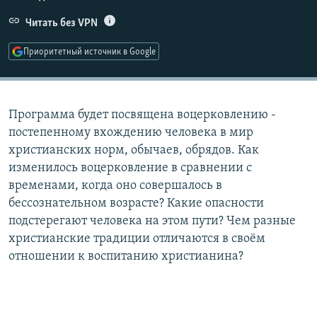
РАСПИСАНИЕ ВЕЩАНИЯ
Читать без VPN
ПОДПИШИТЕСЬ НА РАССЫЛКУ
Приоритетный источник в Google
СОЦИАЛЬНЫЕ СЕТИ
Программа будет посвящена воцерковлению -
постепенному вхождению человека в мир
христианских норм, обычаев, обрядов. Как
изменилось воцерковление в сравнении с
Все сайты РСЕ/РС
временами, когда оно совершалось в
бессознательном возрасте? Какие опасности
подстерегают человека на этом пути? Чем разные
христианские традиции отличаются в своём
отношении к воспитанию христианина?