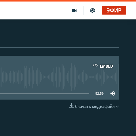
ЭФИР
EMBED
able
52:59
Скачать медиафайл
EMBED