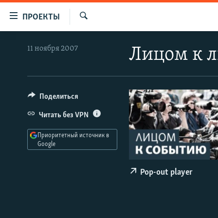
Ссылки
ПРОЕКТЫ
для
Искать
упрощенного
ПРОГРАММЫ
11 ноября 2007
Лицом к 
доступа
ПОДКАСТЫ
Вернуться
АВТОРСКИЕ ПРОЕКТЫ
к
основному
ЦИТАТЫ СВОБОДЫ
Поделиться
содержанию
МНЕНИЯ
Читать без VPN
Вернутся
КУЛЬТУРА
к
Приоритетный источник в
главной
Google
IDEL.РЕАЛИИ
навигации
КАВКАЗ.РЕАЛИИ
Вернутся
Pop-out player
к
СЕВЕР.РЕАЛИИ
поиску
СИБИРЬ.РЕАЛИИ