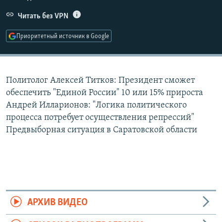
РАСПИСАНИЕ ВЕЩАНИЯ
Читать без VPN
ПОДПИШИТЕСЬ НА РАССЫЛКУ
Приоритетный источник в Google
СОЦИАЛЬНЫЕ СЕТИ
Политолог Алексей Титков: Президент сможет
обеспечить "Единой России" 10 или 15% прироста
Андрей Илларионов: "Логика политического
процесса потребует осуществления репрессий"
Все сайты РСЕ/РС
Предвыборная ситуация в Саратовской области
АРХИВ ВИДЕО