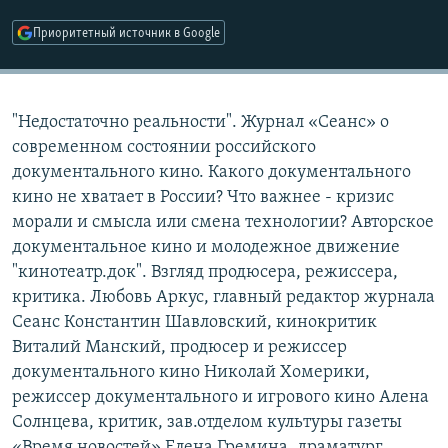
РАСПИСАНИЕ ВЕЩАНИЯ
Приоритетный источник в Google
ПОДПИШИТЕСЬ НА РАССЫЛКУ
СОЦИАЛЬНЫЕ СЕТИ
"Недостаточно реальности". Журнал «Сеанс» о
современном состоянии российского
документального кино. Какого документального
кино не хватает в России? Что важнее - кризис
морали и смысла или смена технологии? Авторское
Все сайты РСЕ/РС
документальное кино и молодежное движение
"кинотеатр.док". Взгляд продюсера, режиссера,
критика. Любовь Аркус, главный редактор журнала
Сеанс Константин Шавловский, кинокритик
Виталий Манский, продюсер и режиссер
документального кино Николай Хомерики,
режиссер документального и игрового кино Алена
Солнцева, критик, зав.отделом культуры газеты
«Время новостей» Елена Гремина, драматург,