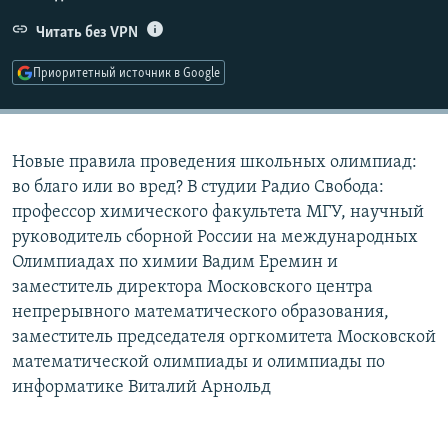
РАСПИСАНИЕ ВЕЩАНИЯ
Читать без VPN
ПОДПИШИТЕСЬ НА РАССЫЛКУ
Приоритетный источник в Google
СОЦИАЛЬНЫЕ СЕТИ
Новые правила проведения школьных олимпиад:
во благо или во вред? В студии Радио Свобода:
профессор химического факультета МГУ, научный
руководитель сборной России на международных
Все сайты РСЕ/РС
Олимпиадах по химии Вадим Еремин и
заместитель директора Московского центра
непрерывного математического образования,
заместитель председателя оргкомитета Московской
математической олимпиады и олимпиады по
информатике Виталий Арнольд