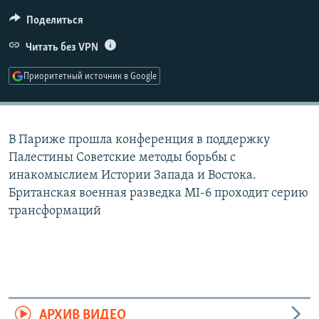
РАСПИСАНИЕ ВЕЩАНИЯ
Поделиться
ПОДПИШИТЕСЬ НА РАССЫЛКУ
Читать без VPN
СОЦИАЛЬНЫЕ СЕТИ
Приоритетный источник в Google
В Париже прошла конференция в поддержку
Палестины Советские методы борьбы с
Все сайты РСЕ/РС
инакомыслием Истории Запада и Востока.
Британская военная разведка MI-6 проходит серию
трансформаций
АРХИВ ВИДЕО