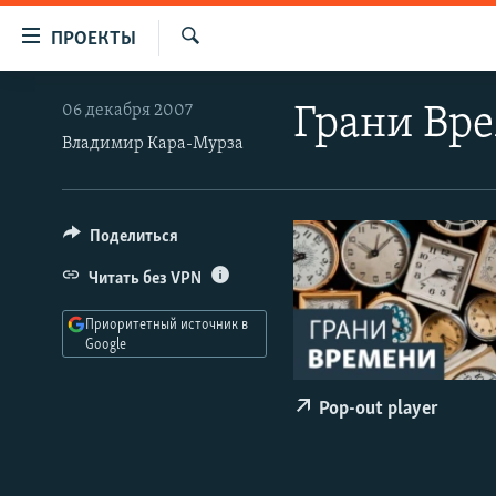
Ссылки
ПРОЕКТЫ
для
Искать
упрощенного
ПРОГРАММЫ
06 декабря 2007
Грани Вр
доступа
ПОДКАСТЫ
Владимир Кара-Мурза
Вернуться
АВТОРСКИЕ ПРОЕКТЫ
к
основному
ЦИТАТЫ СВОБОДЫ
Поделиться
содержанию
МНЕНИЯ
Вернутся
Читать без VPN
КУЛЬТУРА
к
Приоритетный источник в
главной
IDEL.РЕАЛИИ
Google
навигации
КАВКАЗ.РЕАЛИИ
Вернутся
Pop-out player
к
СЕВЕР.РЕАЛИИ
поиску
СИБИРЬ.РЕАЛИИ