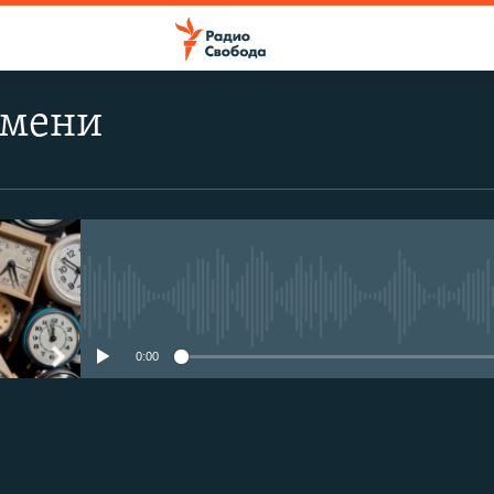
емени
No media source currently avail
0:00