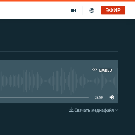
ЭФИР
EMBED
able
52:59
Скачать медиафайл
EMBED