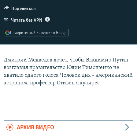
РАСПИСАНИЕ ВЕЩАНИЯ
Поделиться
ПОДПИШИТЕСЬ НА РАССЫЛКУ
Читать без VPN
СОЦИАЛЬНЫЕ СЕТИ
Приоритетный источник в Google
Дмитрий Медведев хочет, чтобы Владимир Путин
возглавил правительство Юлии Тимошенко не
Все сайты РСЕ/РС
хватило одного голоса Человек дня - американский
астроном, профессор Стивен Скуайрес
АРХИВ ВИДЕО