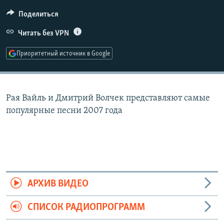
РАСПИСАНИЕ ВЕЩАНИЯ
Поделиться
ПОДПИШИТЕСЬ НА РАССЫЛКУ
Читать без VPN
СОЦИАЛЬНЫЕ СЕТИ
Приоритетный источник в Google
Рая Вайль и Дмитрий Волчек представляют самые
популярные песни 2007 года
Все сайты РСЕ/РС
АРХИВ ВИДЕО
СПИСОК РАДИОПРОГРАММ