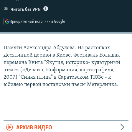
РАСПИСАНИЕ ВЕЩАНИЯ
Читать без VPN
ПОДПИШИТЕСЬ НА РАССЫЛКУ
Приоритетный источник в Google
СОЦИАЛЬНЫЕ СЕТИ
Памяти Александра Абдулова. На раскопках
Десятинной церкви в Киеве. Фестиваль Большая
перемена Книга "Якутия, историко- культурный
атлас» («Дизайн, Информация, картография»,
Все сайты РСЕ/РС
2007.) "Синяя птица" в Саратовском ТЮЗе - к
юбилею первой постановки пьесы Метерлинка.
АРХИВ ВИДЕО