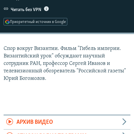
РАСПИСАНИЕ ВЕЩАНИЯ
Читать без VPN
ПОДПИШИТЕСЬ НА РАССЫЛКУ
Приоритетный источник в Google
СОЦИАЛЬНЫЕ СЕТИ
Спор вокруг Византии. Фильм "Гибель империи.
Византийский урок" обсуждают научный
сотрудник РАН, профессор Сергей Иванов и
телевизионный обозреватель "Российской газеты"
Все сайты РСЕ/РС
Юрий Богомолов.
АРХИВ ВИДЕО