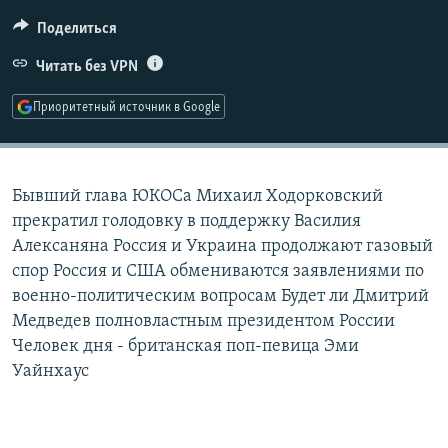
РАСПИСАНИЕ ВЕЩАНИЯ
Поделиться
ПОДПИШИТЕСЬ НА РАССЫЛКУ
Читать без VPN
СОЦИАЛЬНЫЕ СЕТИ
Приоритетный источник в Google
Бывший глава ЮКОСа Михаил Ходорковский
прекратил голодовку в поддержку Василия
Все сайты РСЕ/РС
Алексаняна Россия и Украина продолжают газовый
спор Россия и США обмениваются заявлениями по
военно-политическим вопросам Будет ли Дмитрий
Медведев полновластным президентом России
Человек дня - британская поп-певица Эми
Уайнхаус