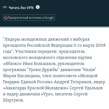
РАСПИСАНИЕ ВЕЩАНИЯ
Читать без VPN
ПОДПИШИТЕСЬ НА РАССЫЛКУ
Приоритетный источник в Google
СОЦИАЛЬНЫЕ СЕТИ
"Лидеры молодежных движений о выборах
президента Российской Федерации 2-го марта 2008
года". Участники передачи: председатель
московского молодежного отделения партии
Все сайты РСЕ/РС
«Яблоко» Иван Большаков, руководитель
программы "Уроки Дружбы" движения "Наши"
Мария Кислицына, член политсовета «Молодой
Гвардии-Единой России» Андрей Татаринов, лидер
«Авангарда Красной Молодежи» Сергей Удальцов
и лидер движения «Ура», писатель Сергей
Шаргунов.