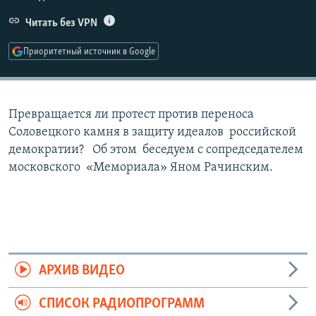
РАСПИСАНИЕ ВЕЩАНИЯ
Читать без VPN
ПОДПИШИТЕСЬ НА РАССЫЛКУ
Приоритетный источник в Google
СОЦИАЛЬНЫЕ СЕТИ
Превращается ли протест против переноса
Соловецкого камня в защиту идеалов российской
демократии? Об этом беседуем с сопредседателем
московского «Мемориала» Яном Рачинским.
Все сайты РСЕ/РС
АРХИВ ВИДЕО
СПИСОК РАДИОПРОГРАММ