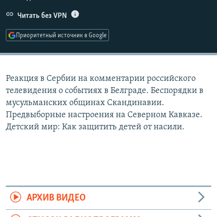
РАСПИСАНИЕ ВЕЩАНИЯ
Читать без VPN
ПОДПИШИТЕСЬ НА РАССЫЛКУ
Приоритетный источник в Google
СОЦИАЛЬНЫЕ СЕТИ
Реакция в Сербии на комментарии российского
телевидения о событиях в Белграде. Беспорядки в
мусульманских общинах Скандинавии.
Предвыборные настроения на Северном Кавказе.
Все сайты РСЕ/РС
Детский мир: Как защитить детей от насили.
АРХИВ ВИДЕО