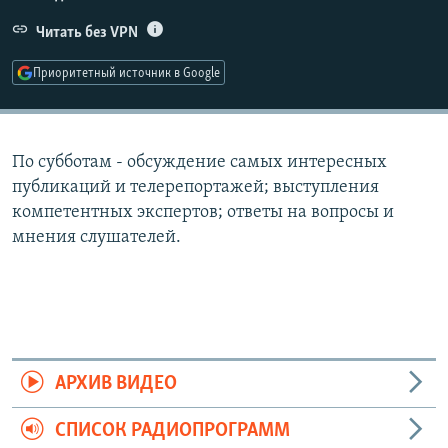
РАСПИСАНИЕ ВЕЩАНИЯ
Читать без VPN
ПОДПИШИТЕСЬ НА РАССЫЛКУ
Приоритетный источник в Google
СОЦИАЛЬНЫЕ СЕТИ
По субботам - обсуждение самых интересных
публикаций и телерепортажей; выступления
компетентных экспертов; ответы на вопросы и
мнения слушателей.
Все сайты РСЕ/РС
АРХИВ ВИДЕО
СПИСОК РАДИОПРОГРАММ