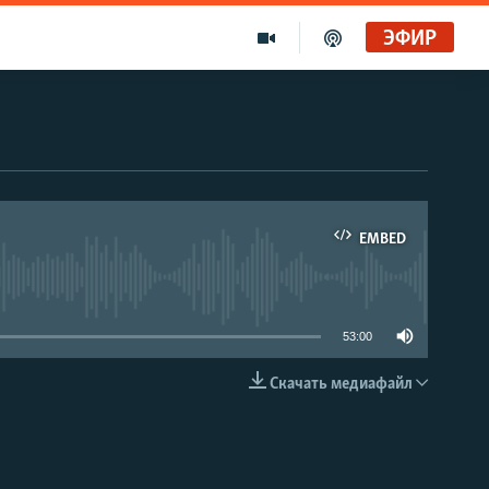
ЭФИР
EMBED
able
53:00
Скачать медиафайл
EMBED