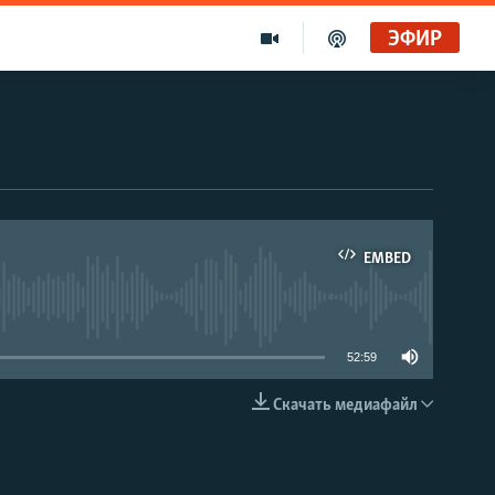
ЭФИР
Золотой запас Свободы. Голоса и темы XX века на архивных пленках. Дом поэта
Радио Свобода
Ищет виноватых?
Радио Свобода Live
EMBED
able
52:59
Скачать медиафайл
EMBED