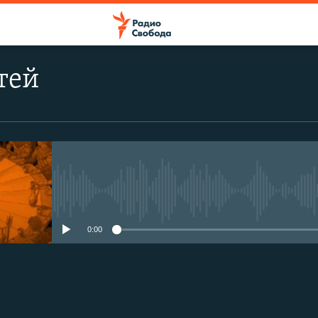
тей
No media source currently avail
0:00