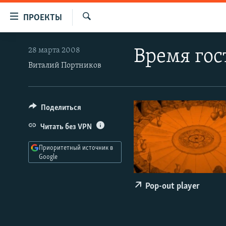
Ссылки
ПРОЕКТЫ
для
Искать
упрощенного
ПРОГРАММЫ
28 марта 2008
Время гос
доступа
ПОДКАСТЫ
Виталий Портников
Вернуться
АВТОРСКИЕ ПРОЕКТЫ
к
основному
ЦИТАТЫ СВОБОДЫ
Поделиться
содержанию
МНЕНИЯ
Вернутся
Читать без VPN
КУЛЬТУРА
к
Приоритетный источник в
главной
IDEL.РЕАЛИИ
Google
навигации
КАВКАЗ.РЕАЛИИ
Вернутся
Pop-out player
к
СЕВЕР.РЕАЛИИ
поиску
СИБИРЬ.РЕАЛИИ