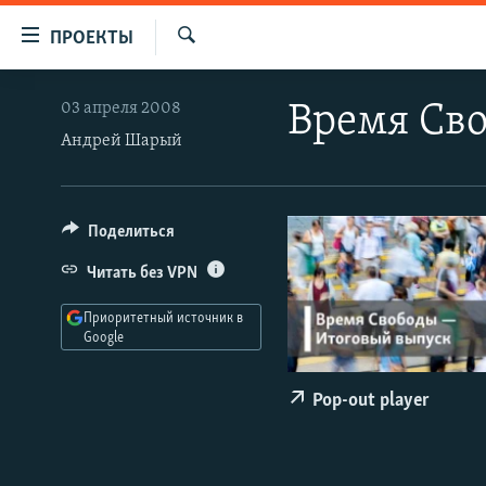
Ссылки
ПРОЕКТЫ
для
Искать
упрощенного
ПРОГРАММЫ
03 апреля 2008
Время Сво
доступа
ПОДКАСТЫ
Андрей Шарый
Вернуться
АВТОРСКИЕ ПРОЕКТЫ
к
основному
ЦИТАТЫ СВОБОДЫ
Поделиться
содержанию
МНЕНИЯ
Вернутся
Читать без VPN
КУЛЬТУРА
к
Приоритетный источник в
главной
IDEL.РЕАЛИИ
Google
навигации
КАВКАЗ.РЕАЛИИ
Вернутся
Pop-out player
к
СЕВЕР.РЕАЛИИ
поиску
СИБИРЬ.РЕАЛИИ