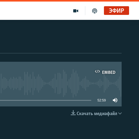
ЭФИР
EMBED
able
52:59
Скачать медиафайл
EMBED