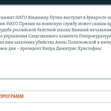
 саммит НАТО Владимир Путин выступит в Бухаресте н
ссия-НАТО Призыв на воинскую службу может самым 
 судьбе российской балетной школы Бывший начальни
го управления Следственного комитета Генпрокуратур
ал имя заказчика убийства Анны Политковской в инт
ловек дня – президент Кипра Димитрис Христофиас
ОПРОГРАММ