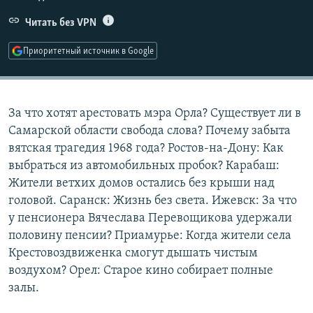
РАСПИСАНИЕ ВЕЩАНИЯ
Читать без VPN
ПОДПИШИТЕСЬ НА РАССЫЛКУ
Приоритетный источник в Google
СОЦИАЛЬНЫЕ СЕТИ
За что хотят арестовать мэра Орла? Существует ли в
Самарской области свобода слова? Почему забыта
вятская трагедия 1968 года? Ростов-на-Дону: Как
выбраться из автомобильных пробок? Карабаш:
Все сайты РСЕ/РС
Жители ветхих домов остались без крыши над
головой. Саранск: Жизнь без света. Ижевск: За что
у пенсионера Вячеслава Перевощикова удержали
половину пенсии? Приамурье: Когда жители села
Крестовоздвиженка смогут дышать чистым
воздухом? Орел: Старое кино собирает полные
залы.