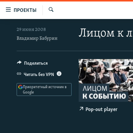
Ссылки
ПРОЕКТЫ
для
Искать
упрощенного
ПРОГРАММЫ
29 июня 2008
Лицом к 
доступа
ПОДКАСТЫ
Владимир Бабурин
Вернуться
АВТОРСКИЕ ПРОЕКТЫ
к
основному
ЦИТАТЫ СВОБОДЫ
Поделиться
содержанию
МНЕНИЯ
Вернутся
Читать без VPN
КУЛЬТУРА
к
Приоритетный источник в
главной
IDEL.РЕАЛИИ
Google
навигации
КАВКАЗ.РЕАЛИИ
Вернутся
Pop-out player
к
СЕВЕР.РЕАЛИИ
поиску
СИБИРЬ.РЕАЛИИ