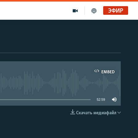
ЭФИР
EMBED
able
52:59
Скачать медиафайл
EMBED