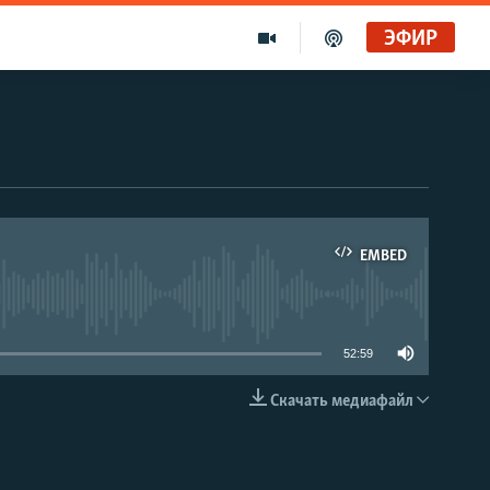
ЭФИР
EMBED
able
52:59
Скачать медиафайл
EMBED