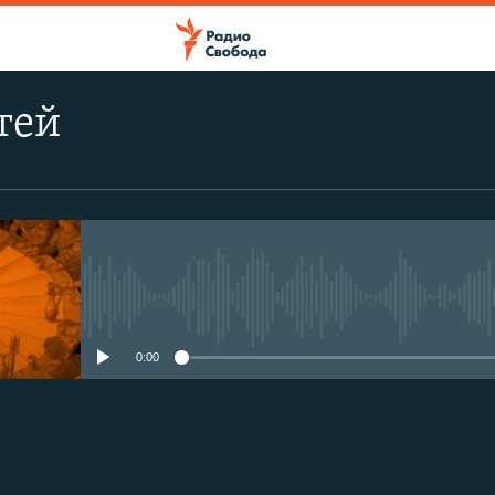
тей
No media source currently avail
0:00