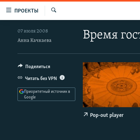
Ссылки
ПРОЕКТЫ
для
Искать
упрощенного
ПРОГРАММЫ
07 июля 2008
Время гос
доступа
ПОДКАСТЫ
Анна Качкаева
Вернуться
АВТОРСКИЕ ПРОЕКТЫ
к
основному
ЦИТАТЫ СВОБОДЫ
Поделиться
содержанию
МНЕНИЯ
Вернутся
Читать без VPN
КУЛЬТУРА
к
Приоритетный источник в
главной
IDEL.РЕАЛИИ
Google
навигации
КАВКАЗ.РЕАЛИИ
Вернутся
Pop-out player
к
СЕВЕР.РЕАЛИИ
поиску
СИБИРЬ.РЕАЛИИ