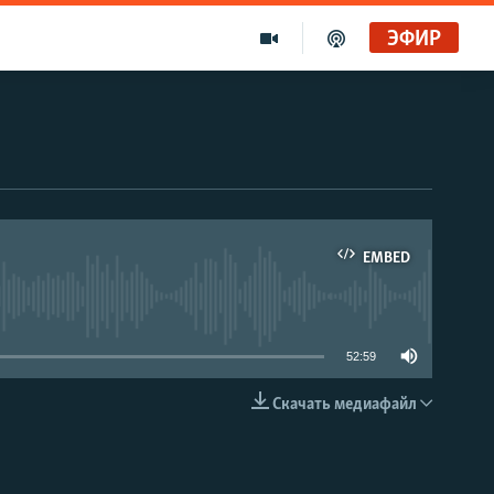
ЭФИР
EMBED
able
52:59
Скачать медиафайл
EMBED