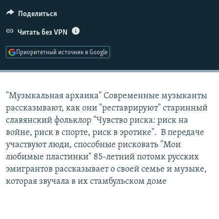
РАСПИСАНИЕ ВЕЩАНИЯ
Поделиться
ПОДПИШИТЕСЬ НА РАССЫЛКУ
Читать без VPN
СОЦИАЛЬНЫЕ СЕТИ
Приоритетный источник в Google
"Музыкальная архаика" Современные музыканты
рассказывают, как они "реставрируют" старинный
Все сайты РСЕ/РС
славянский фольклор "Чувство риска: риск на
войне, риск в спорте, риск в эротике". В передаче
участвуют люди, способные рисковать "Мои
любимые пластинки" 85-летний потомк русских
эмигрантов рассказывает о своей семье и музыке,
которая звучала в их стамбульском доме