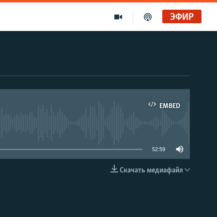
ЭФИР
EMBED
able
52:59
Скачать медиафайл
EMBED