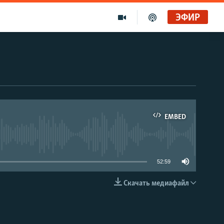
ЭФИР
EMBED
able
52:59
Скачать медиафайл
EMBED