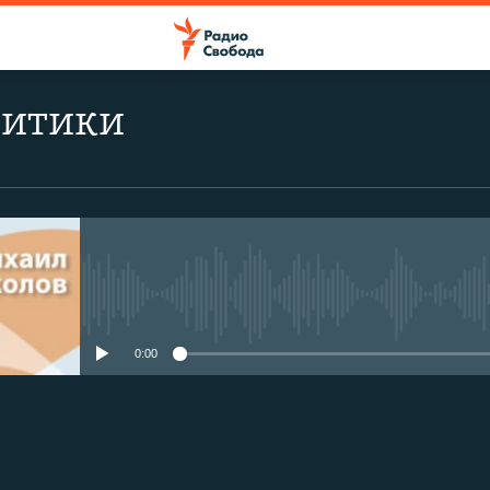
литики
No media source currently avail
0:00