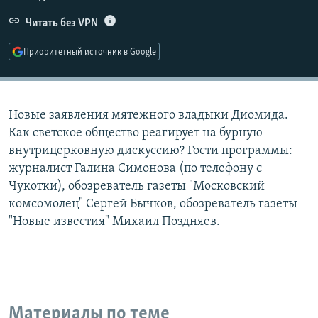
РАСПИСАНИЕ ВЕЩАНИЯ
Читать без VPN
ПОДПИШИТЕСЬ НА РАССЫЛКУ
Приоритетный источник в Google
СОЦИАЛЬНЫЕ СЕТИ
Новые заявления мятежного владыки Диомида.
Как светское общество реагирует на бурную
внутрицерковную дискуссию? Гости программы:
журналист Галина Симонова (по телефону с
Все сайты РСЕ/РС
Чукотки), обозреватель газеты "Московский
комсомолец" Сергей Бычков, обозреватель газеты
"Новые известия" Михаил Поздняев.
Материалы по теме